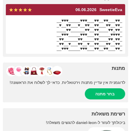
06.06.2026
SweetieEva
_♥♥___♥♥__♥♥___♥♥♥_____♥♥♥__
_♥♥__♥♥___♥♥__♥♥__♥___♥♥__♥_
_♥♥_♥♥____♥♥__♥♥______♥♥____
_♥♥♥♥_____♥♥___♥♥♥_____♥♥♥__
_♥♥_♥♥____♥♥_____♥♥______♥♥_
_♥♥__♥♥___♥♥__♥__♥♥___♥__♥♥_
_♥♥___♥♥__♥♥___♥♥♥_____♥♥♥__
מתנות
לדוגמנית אין עדיין מתנות וירטואליות. כדאי לך לשלוח את הראשונה!
בחר מתנה
רשימת משאלות
ביכולתך לעזור ל-
daniel-leon
להגשים משאלה!