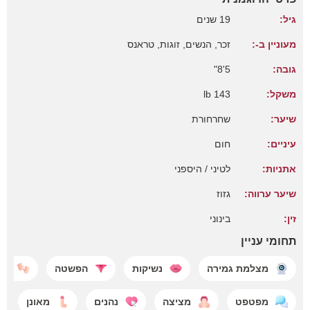
גיל:
19 שנים
מעוניין ב-:
זכר, הנשים, זוגות, טראנס
גובה:
5'8"
משקל:
143 lb
שיער:
שחרחורת
עיניים:
חום
אתניות:
לטיני / היספני
שיער ערווה:
גזוז
זין:
בינוני
תחומי עניין
מצלמת גמירה
נשיקות
הפשטה
טאג
מפטפט
מציצה
נהנים
מאונן