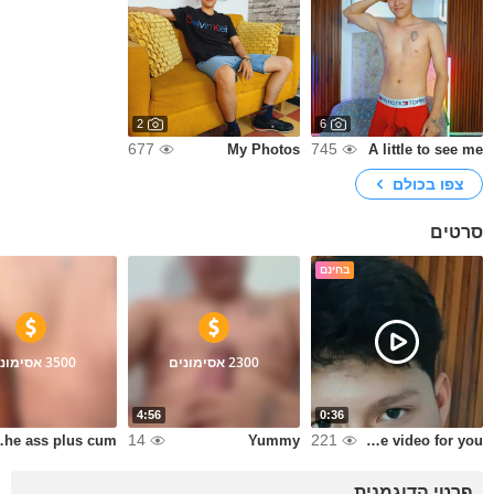
2
6
677
745
My Photos
A little to see me
צפו בכולם
סרטים
בחינם
2300 אסימונים
3500 אסימונים
4:56
0:36
14
221
plus cum
Yummy
A pleasure video for you
פרטי הדוגמנית